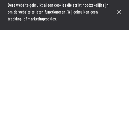
Deze website gebruikt alleen cookies die strikt noodzakelijk zijn
om de website te laten functioneren. Wij gebruiken geen
tracking- of marketingcookies.
WELKOM BIJ BRUNCH COFFEE, DE BESTE
BRUNCH IN AVIGNON!
Brunch koffie verwelkomt u in een zen omgeving om te ontspannen
en een goede tijd met ons te hebben. Je kunt er zelfgemaakte
bagels, hotdogs, salad bowls, bubble wafels en bubble thee eten.
Smoothies en shakes speciaal Açai bowl en smoothie bowl. Brunch
ROUTEBESCHRIJVING